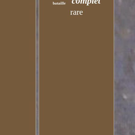
complet
bataille
rare