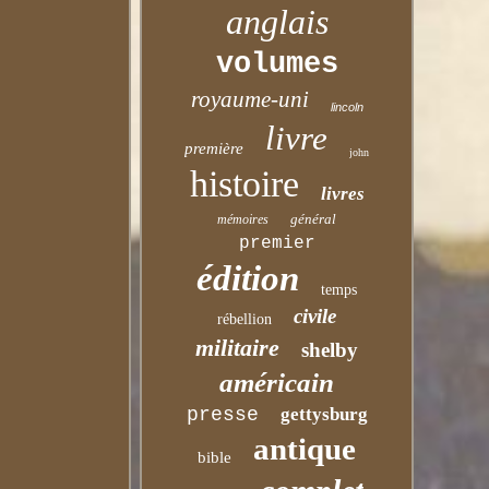
anglais
volumes
royaume-uni
lincoln
livre
première
john
histoire
livres
général
mémoires
premier
édition
temps
civile
rébellion
militaire
shelby
américain
presse
gettysburg
antique
bible