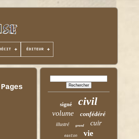
RÉCIT
ÉDITEUR
 Pages
civil
signé
volume
confédéré
cuir
illustré
grand
vie
easton