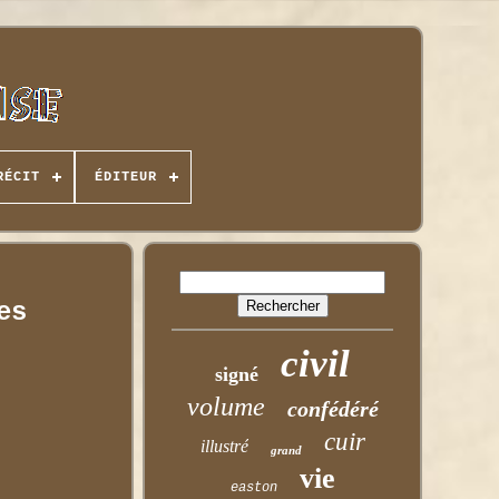
RÉCIT
ÉDITEUR
es
civil
signé
volume
confédéré
cuir
illustré
grand
vie
easton