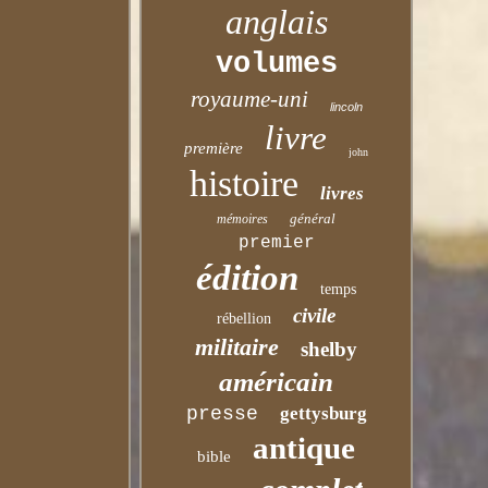
anglais
volumes
royaume-uni
lincoln
livre
première
john
histoire
livres
général
mémoires
premier
édition
temps
civile
rébellion
militaire
shelby
américain
presse
gettysburg
antique
bible