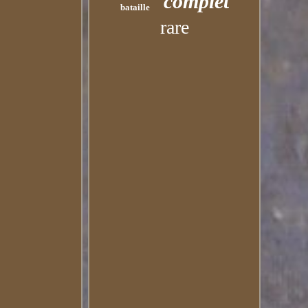
complet
bataille
rare