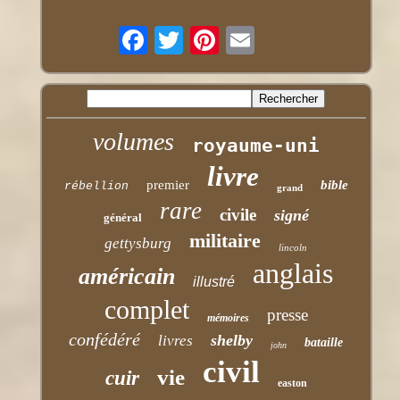
volumes
royaume-uni
livre
premier
bible
rébellion
grand
rare
civile
signé
général
militaire
gettysburg
lincoln
anglais
américain
illustré
complet
presse
mémoires
confédéré
shelby
livres
bataille
john
civil
vie
cuir
easton