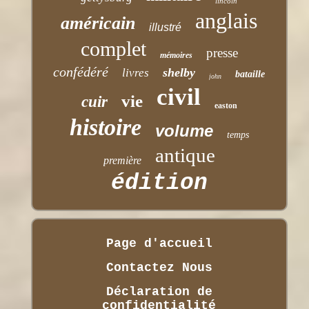
lincoln
anglais
américain
illustré
complet
presse
mémoires
confédéré
shelby
livres
bataille
john
civil
vie
cuir
easton
histoire
volume
temps
antique
première
édition
Page d'accueil
Contactez Nous
Déclaration de
confidentialité