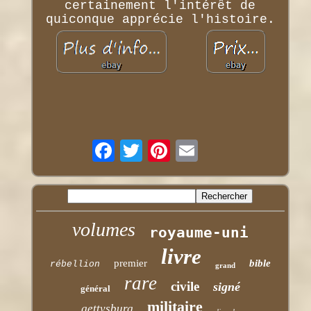
certainement l'intérêt de
quiconque apprécie l'histoire.
volumes
royaume-uni
livre
premier
bible
rébellion
grand
rare
civile
signé
général
militaire
gettysburg