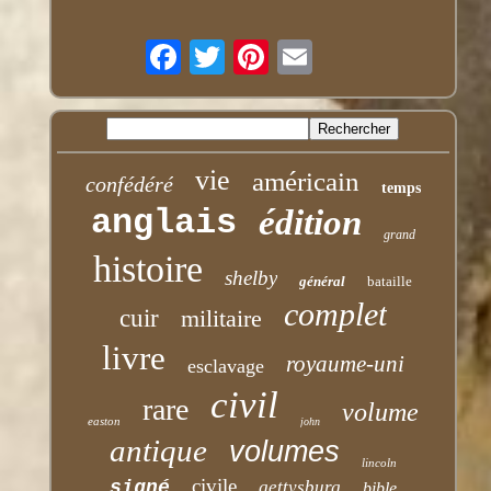
vie
américain
confédéré
temps
anglais
édition
grand
histoire
shelby
général
bataille
complet
cuir
militaire
livre
royaume-uni
esclavage
civil
rare
volume
easton
john
antique
volumes
lincoln
civile
signé
gettysburg
bible