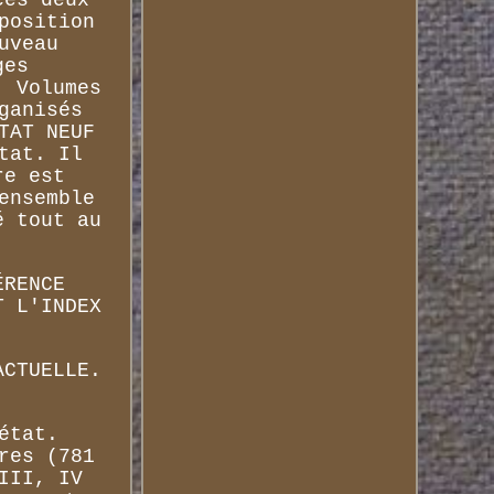
position
uveau
ges
, Volumes
ganisés
TAT NEUF
tat. Il
re est
ensemble
é tout au
ÉRENCE
T L'INDEX
ACTUELLE.
état.
res (781
III, IV