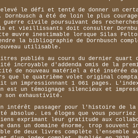
relevé le défi et tenté de donner un cert
. Dornbusch a été de loin le plus courage
a guerre civile poursuivant des recherche
ls et vieillissants doit consulter Dornbu
tte œuvre inestimable lorsque Silas Felto
endre la bibliographie de Dornbusch compl
nouveau utilisable.
titres publiés au cours du dernier quart 
tité incroyable d'addenda omis de la prem
tité de nouveau matériel a été insérée da
rs que le quatrième volet original compta
ait un impressionnant 1 061 pages. L'inde
on est un témoignage silencieux et impres
e son exhaustivité.
un intérêt passager pour l'histoire de la
ité absolue. Les éloges que vous pourriez
riens exprimant leur gratitude aux collab
ue dans un domaine énorme, trop souvent i
mble de deux livres complète l'ensemble a
 et d'un index complet. Publiés en 2020, 