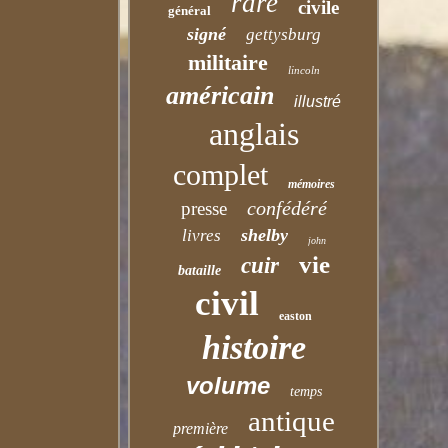
rare
civile
général
signé
gettysburg
militaire
lincoln
américain
illustré
anglais
complet
mémoires
confédéré
presse
shelby
livres
john
vie
cuir
bataille
civil
easton
histoire
volume
temps
antique
première