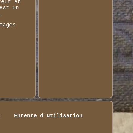
teur et
est un
.
mages
é
Entente d'utilisation