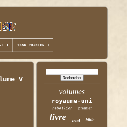
CT
YEAR PRINTED
lume V
volumes
royaume-uni
premier
rébellion
livre
bible
grand