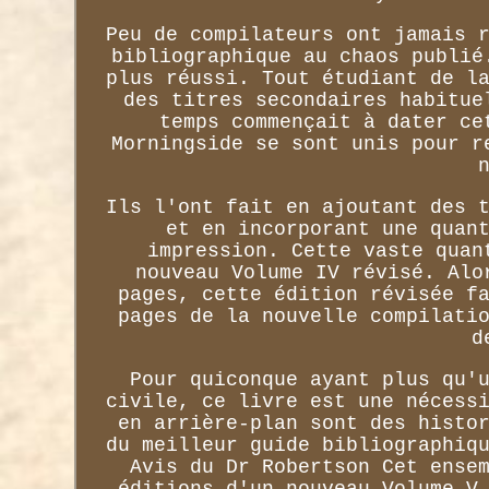
Peu de compilateurs ont jamais 
bibliographique au chaos publié
plus réussi. Tout étudiant de l
des titres secondaires habitue
temps commençait à dater ce
Morningside se sont unis pour r
Ils l'ont fait en ajoutant des 
et en incorporant une quan
impression. Cette vaste quan
nouveau Volume IV révisé. Alo
pages, cette édition révisée f
pages de la nouvelle compilati
d
Pour quiconque ayant plus qu'
civile, ce livre est une nécess
en arrière-plan sont des histo
du meilleur guide bibliographiq
Avis du Dr Robertson Cet ense
éditions d'un nouveau Volume V