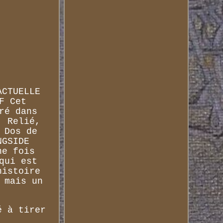
ACTUELLE
F Cet
ré dans
, Relié,
 Dos de
NGSIDE
ne fois
qui est
histoire
 mais un
é à tirer