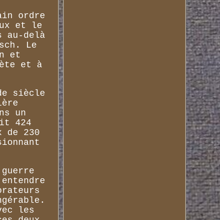
ain ordre
ux et le
s au-delà
sch. Le
n et
ète et à
de siècle
ière
ns un
it 424
x de 230
sionnant
 guerre
 entendre
orateurs
ngérable.
vec les
ces deux