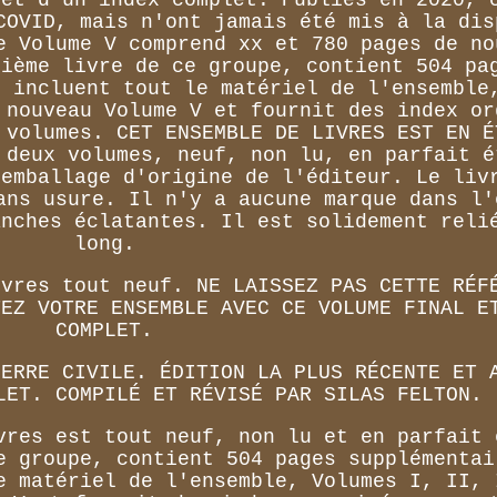
COVID, mais n'ont jamais été mis à la dis
e Volume V comprend xx et 780 pages de no
xième livre de ce groupe, contient 504 pa
i incluent tout le matériel de l'ensemble
 nouveau Volume V et fournit des index or
 volumes. CET ENSEMBLE DE LIVRES EST EN É
 deux volumes, neuf, non lu, en parfait é
'emballage d'origine de l'éditeur. Le liv
ans usure. Il n'y a aucune marque dans l'
anches éclatantes. Il est solidement reli
long.
ivres tout neuf. NE LAISSEZ PAS CETTE RÉF
TEZ VOTRE ENSEMBLE AVEC CE VOLUME FINAL E
COMPLET.
UERRE CIVILE. ÉDITION LA PLUS RÉCENTE ET 
LET. COMPILÉ ET RÉVISÉ PAR SILAS FELTON.
vres est tout neuf, non lu et en parfait 
e groupe, contient 504 pages supplémentai
e matériel de l'ensemble, Volumes I, II, 