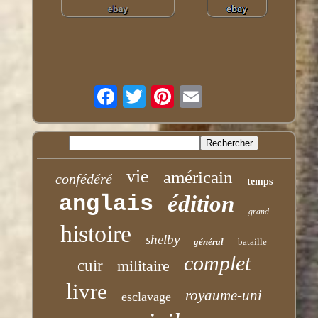
vie
américain
confédéré
temps
anglais
édition
grand
histoire
shelby
général
bataille
complet
cuir
militaire
livre
royaume-uni
esclavage