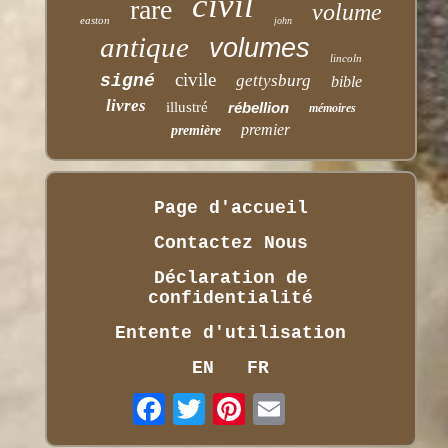
civil
rare
volume
easton
john
antique
volumes
lincoln
civile
signé
gettysburg
bible
livres
illustré
rébellion
mémoires
premier
première
Page d'accueil
Contactez Nous
Déclaration de
confidentialité
Entente d'utilisation
EN
FR