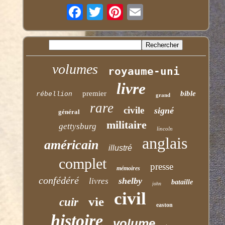
volumes
royaume-uni
livre
premier
bible
rébellion
grand
rare
civile
signé
général
militaire
gettysburg
lincoln
anglais
américain
illustré
complet
presse
mémoires
confédéré
shelby
livres
bataille
john
civil
vie
cuir
easton
histoire
volume