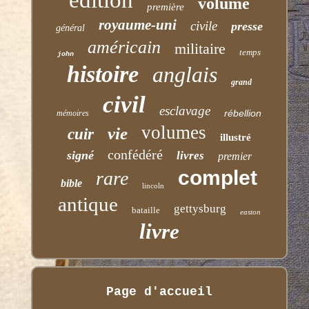
volume
première
royaume-uni
civile
presse
général
américain
militaire
temps
john
histoire
anglais
grand
civil
esclavage
rébellion
mémoires
volumes
vie
cuir
illustré
confédéré
signé
livres
premier
complet
rare
bible
lincoln
antique
gettysburg
bataille
easton
livre
Page d'accueil