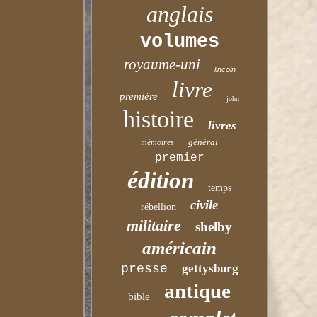
anglais
volumes
royaume-uni
lincoln
livre
première
john
histoire
livres
général
mémoires
premier
édition
temps
civile
rébellion
militaire
shelby
américain
presse
gettysburg
antique
bible