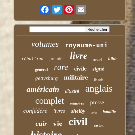
volumes
royaume-uni
livre
premier
bible
rébellion
grand
rare
civile
signé
général
militaire
gettysburg
lincoln
anglais
américain
illustré
complet
presse
mémoires
confédéré
shelby
livres
bataille
john
civil
vie
cuir
easton
histoire