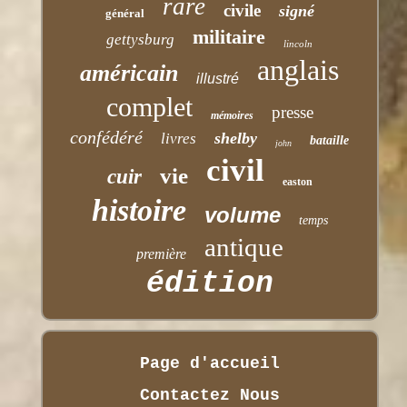
rare
civile
signé
général
militaire
gettysburg
lincoln
anglais
américain
illustré
complet
presse
mémoires
confédéré
shelby
livres
bataille
john
civil
vie
cuir
easton
histoire
volume
temps
antique
première
édition
Page d'accueil
Contactez Nous