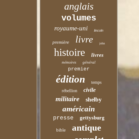
anglais
volumes
royaume-uni
lincoln
livre
première
john
histoire
livres
général
mémoires
premier
édition
temps
civile
rébellion
militaire
shelby
américain
presse
gettysburg
antique
bible