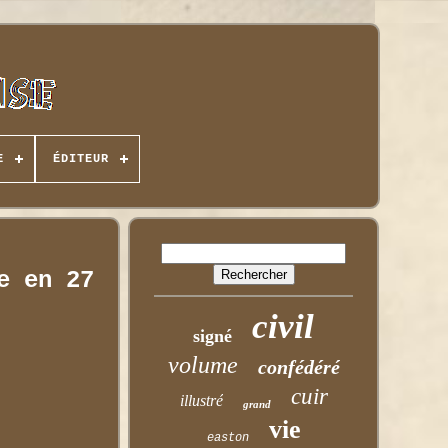
E
ÉDITEUR
e en 27
civil
signé
volume
confédéré
cuir
illustré
grand
vie
easton