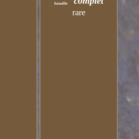
complet
bataille
rare