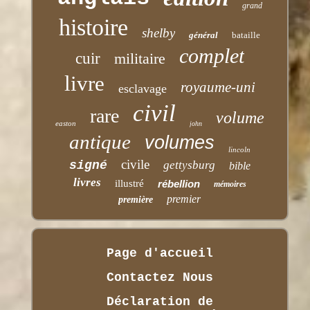
grand
histoire
shelby
général
bataille
complet
cuir
militaire
livre
royaume-uni
esclavage
civil
rare
volume
easton
john
antique
volumes
lincoln
civile
signé
gettysburg
bible
livres
illustré
rébellion
mémoires
premier
première
Page d'accueil
Contactez Nous
Déclaration de