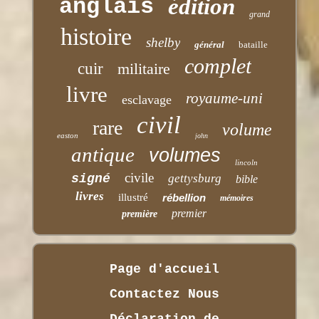
anglais
édition
grand
histoire
shelby
général
bataille
complet
cuir
militaire
livre
royaume-uni
esclavage
civil
rare
volume
easton
john
antique
volumes
lincoln
civile
signé
gettysburg
bible
livres
illustré
rébellion
mémoires
premier
première
Page d'accueil
Contactez Nous