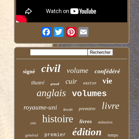
civil
volume
confédéré
signé
vie
cuir
illustré
easton
grand
anglais
volumes
livre
royaume-uni
première
lincoln
histoire
livres
mémoires
john
édition
premier
général
temps