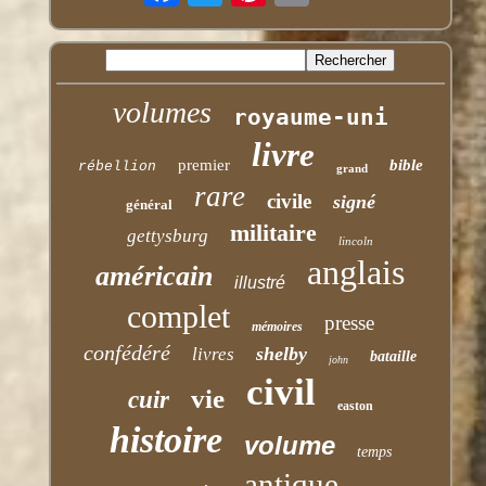
volumes
royaume-uni
livre
premier
bible
rébellion
grand
rare
civile
signé
général
militaire
gettysburg
lincoln
anglais
américain
illustré
complet
presse
mémoires
confédéré
shelby
livres
bataille
john
civil
vie
cuir
easton
histoire
volume
temps
antique