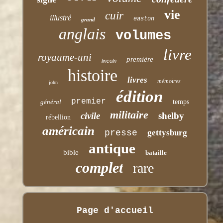
vie
cuir
illustré
easton
grand
anglais
volumes
livre
royaume-uni
première
lincoln
histoire
livres
mémoires
john
édition
premier
général
temps
militaire
civile
shelby
rébellion
américain
presse
gettysburg
antique
bible
bataille
complet
rare
Page d'accueil