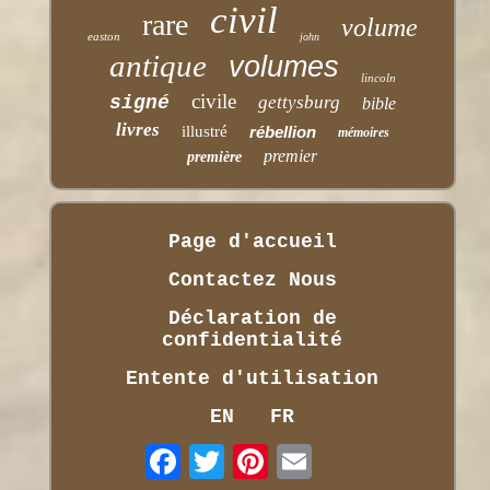
civil
rare
volume
easton
john
antique
volumes
lincoln
civile
signé
gettysburg
bible
livres
illustré
rébellion
mémoires
premier
première
Page d'accueil
Contactez Nous
Déclaration de
confidentialité
Entente d'utilisation
EN
FR