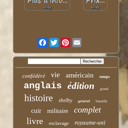
vie
américain
confédéré
temps
anglais
édition
grand
histoire
shelby
général
bataille
complet
cuir
militaire
livre
royaume-uni
esclavage