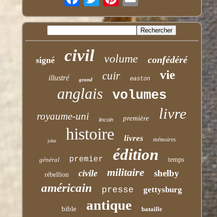
civil
volume
confédéré
signé
vie
cuir
illustré
easton
grand
anglais
volumes
livre
royaume-uni
première
lincoln
histoire
livres
mémoires
john
édition
premier
général
temps
militaire
civile
shelby
rébellion
américain
presse
gettysburg
antique
bible
bataille