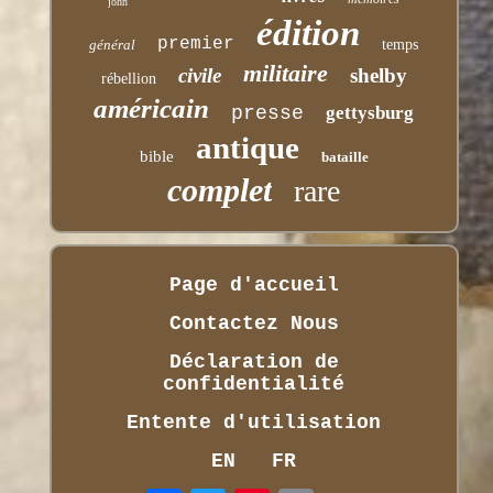
john
édition
premier
général
temps
militaire
civile
shelby
rébellion
américain
presse
gettysburg
antique
bible
bataille
complet
rare
Page d'accueil
Contactez Nous
Déclaration de
confidentialité
Entente d'utilisation
EN
FR