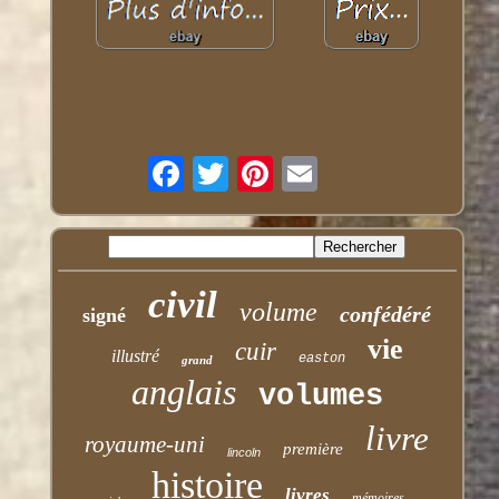
civil
volume
confédéré
signé
vie
cuir
illustré
easton
grand
anglais
volumes
livre
royaume-uni
première
lincoln
histoire
livres
mémoires