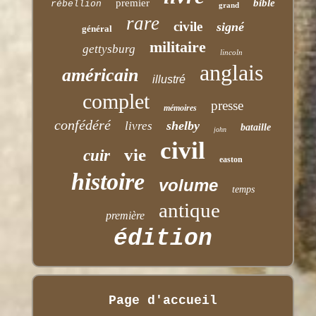
premier
bible
rébellion
grand
rare
civile
signé
général
militaire
gettysburg
lincoln
anglais
américain
illustré
complet
presse
mémoires
confédéré
shelby
livres
bataille
john
civil
vie
cuir
easton
histoire
volume
temps
antique
première
édition
Page d'accueil