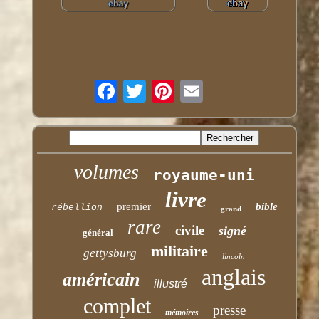
volumes
royaume-uni
livre
premier
bible
rébellion
grand
rare
civile
signé
général
militaire
gettysburg
lincoln
anglais
américain
illustré
complet
presse
mémoires