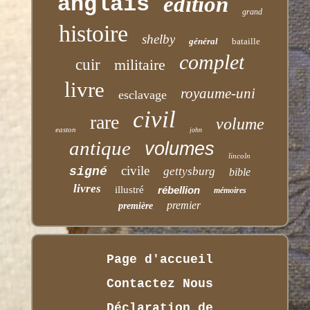
anglais
édition
grand
histoire
shelby
général
bataille
complet
cuir
militaire
livre
royaume-uni
esclavage
civil
rare
volume
easton
john
antique
volumes
lincoln
civile
signé
gettysburg
bible
livres
illustré
rébellion
mémoires
premier
première
Page d'accueil
Contactez Nous
Déclaration de