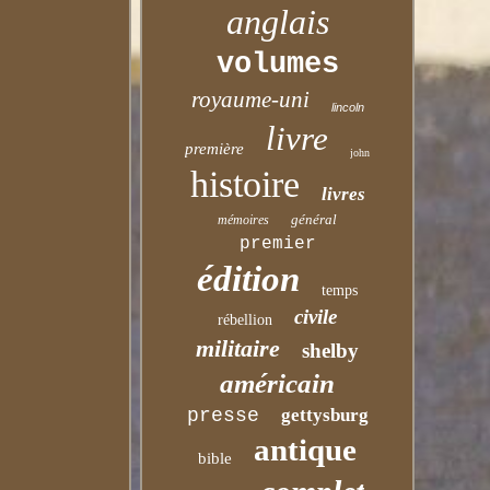
anglais
volumes
royaume-uni
lincoln
livre
première
john
histoire
livres
général
mémoires
premier
édition
temps
civile
rébellion
militaire
shelby
américain
presse
gettysburg
antique
bible