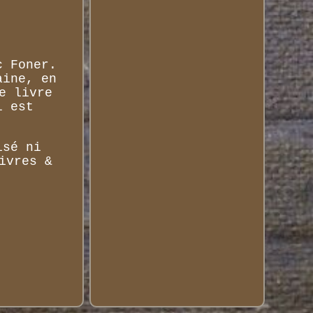
c Foner.
aine, en
e livre
l est
isé ni
ivres &