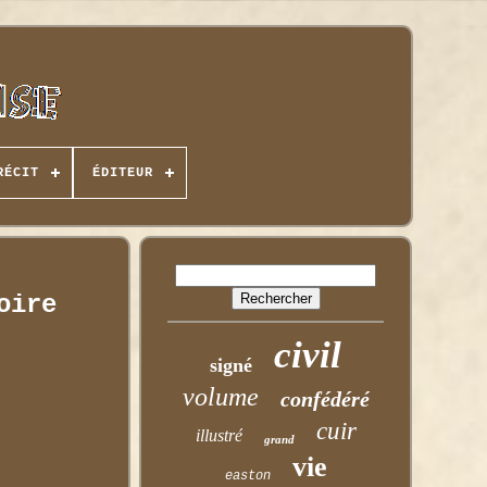
RÉCIT
ÉDITEUR
oire
civil
signé
volume
confédéré
cuir
illustré
grand
vie
easton