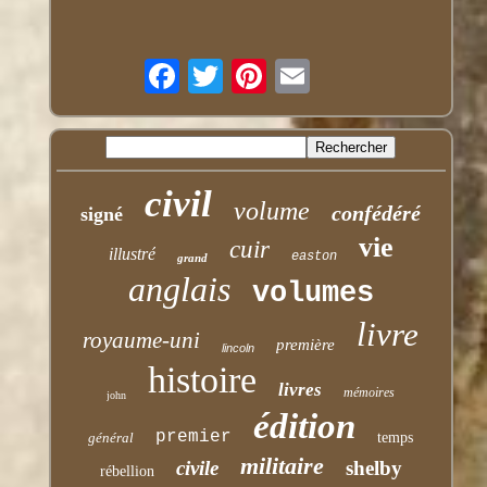
civil
volume
confédéré
signé
vie
cuir
illustré
easton
grand
anglais
volumes
livre
royaume-uni
première
lincoln
histoire
livres
mémoires
john
édition
premier
général
temps
militaire
civile
shelby
rébellion