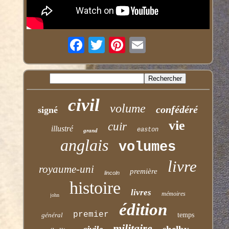
civil
volume
confédéré
signé
vie
cuir
illustré
easton
grand
anglais
volumes
livre
royaume-uni
première
lincoln
histoire
livres
mémoires
john
édition
premier
général
temps
militaire