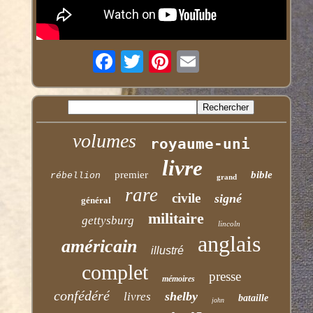
volumes
royaume-uni
livre
premier
bible
rébellion
grand
rare
civile
signé
général
militaire
gettysburg
lincoln
anglais
américain
illustré
complet
presse
mémoires
confédéré
shelby
livres
bataille
john