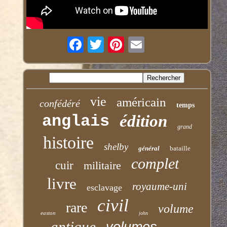
vie
américain
confédéré
temps
anglais
édition
grand
histoire
shelby
général
bataille
complet
cuir
militaire
livre
royaume-uni
esclavage
civil
rare
volume
easton
john
antique
volumes