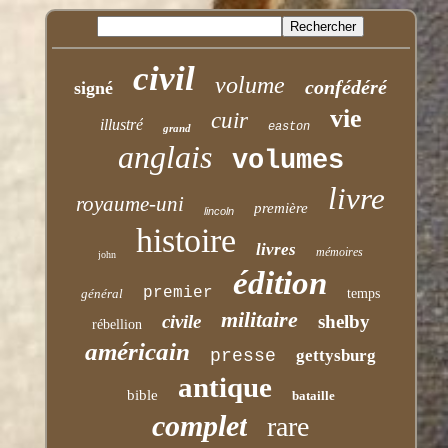
civil
volume
confédéré
signé
vie
cuir
illustré
easton
grand
anglais
volumes
livre
royaume-uni
première
lincoln
histoire
livres
mémoires
john
édition
premier
général
temps
militaire
civile
shelby
rébellion
américain
presse
gettysburg
antique
bible
bataille
complet
rare