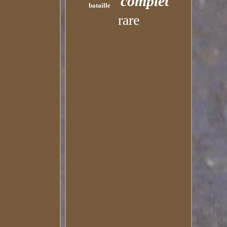
complet
bataille
rare