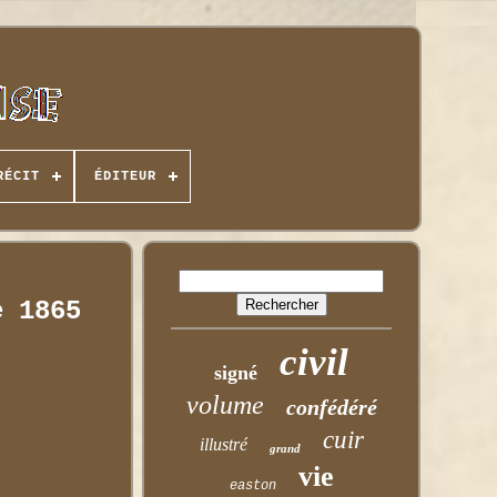
RÉCIT
ÉDITEUR
e 1865
civil
signé
volume
confédéré
cuir
illustré
grand
vie
easton