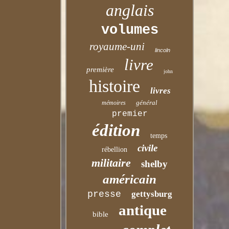
anglais
volumes
royaume-uni
lincoln
livre
première
john
histoire
livres
général
mémoires
premier
édition
temps
civile
rébellion
militaire
shelby
américain
presse
gettysburg
antique
bible