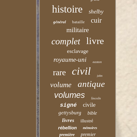
histoire
shelby
cuir
général
bataille
militaire
livre
complet
esclavage
royaume-uni
easton
civil
rare
john
antique
volume
volumes
lincoln
civile
signé
gettysburg
bible
livres
illustré
rébellion
mémoires
premier
première