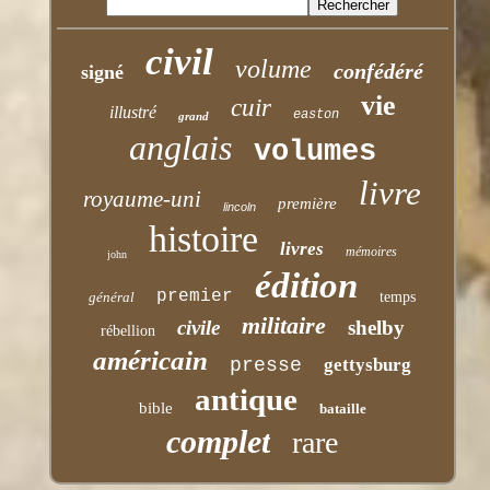
civil
volume
confédéré
signé
vie
cuir
illustré
easton
grand
anglais
volumes
livre
royaume-uni
première
lincoln
histoire
livres
mémoires
john
édition
premier
général
temps
militaire
civile
shelby
rébellion
américain
presse
gettysburg
antique
bible
bataille
complet
rare