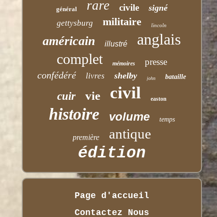
rare
civile
signé
général
militaire
gettysburg
lincoln
anglais
américain
illustré
complet
presse
mémoires
confédéré
shelby
livres
bataille
john
civil
vie
cuir
easton
histoire
volume
temps
antique
première
édition
Page d'accueil
Contactez Nous