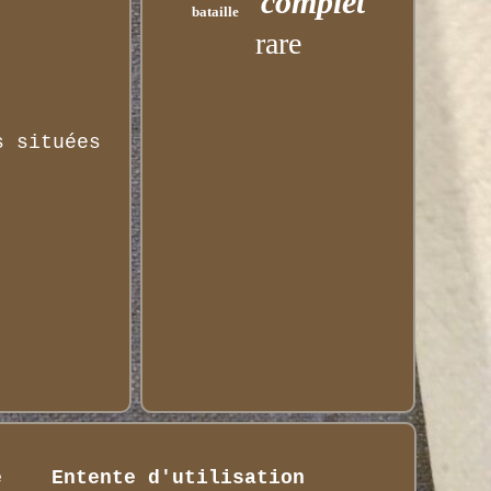
complet
bataille
rare
s situées
é
Entente d'utilisation