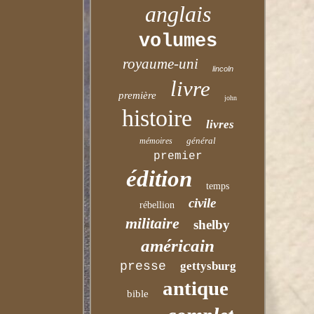
anglais
volumes
royaume-uni
lincoln
livre
première
john
histoire
livres
général
mémoires
premier
édition
temps
civile
rébellion
militaire
shelby
américain
presse
gettysburg
antique
bible