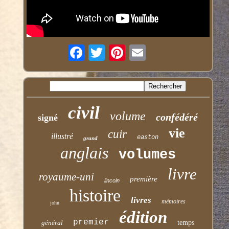
civil
volume
confédéré
signé
vie
cuir
illustré
easton
grand
anglais
volumes
livre
royaume-uni
première
lincoln
histoire
livres
mémoires
john
édition
premier
général
temps