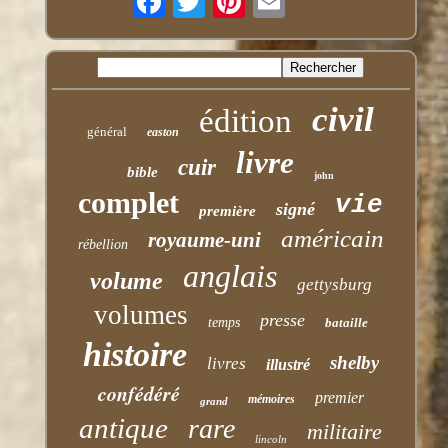
civil
édition
général
easton
livre
cuir
bible
john
complet
vie
signé
première
américain
royaume-uni
rébellion
anglais
volume
gettysburg
volumes
presse
temps
bataille
histoire
shelby
livres
illustré
confédéré
premier
mémoires
grand
antique
rare
militaire
lincoln