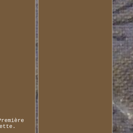
Première
ette.