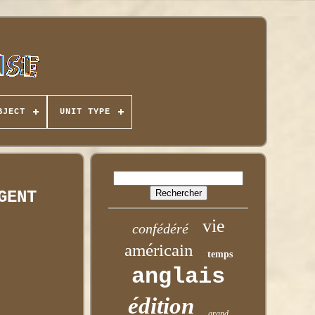
BJECT
UNIT TYPE
GENT
vie
confédéré
américain
temps
anglais
édition
grand