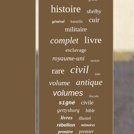
histoire
shelby
cuir
général
bataille
militaire
livre
complet
esclavage
royaume-uni
easton
civil
rare
john
antique
volume
volumes
lincoln
civile
signé
gettysburg
bible
livres
illustré
rébellion
mémoires
premier
première