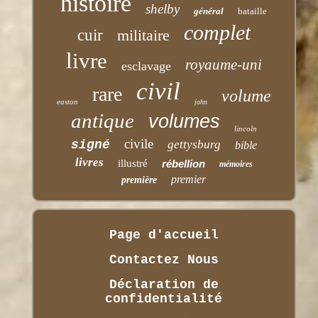
histoire
shelby
général
bataille
complet
cuir
militaire
livre
royaume-uni
esclavage
civil
rare
volume
easton
john
antique
volumes
lincoln
civile
signé
gettysburg
bible
livres
illustré
rébellion
mémoires
premier
première
Page d'accueil
Contactez Nous
Déclaration de
confidentialité