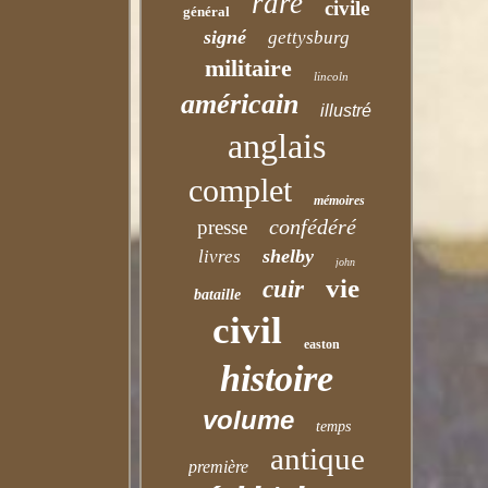
rare
civile
général
signé
gettysburg
militaire
lincoln
américain
illustré
anglais
complet
mémoires
confédéré
presse
shelby
livres
john
vie
cuir
bataille
civil
easton
histoire
volume
temps
antique
première