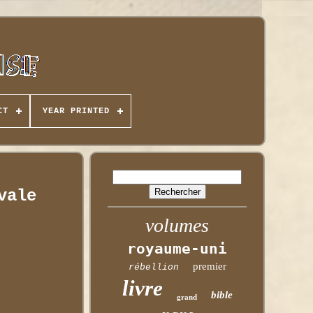
CT
YEAR PRINTED
vale
volumes
royaume-uni
premier
rébellion
livre
bible
grand