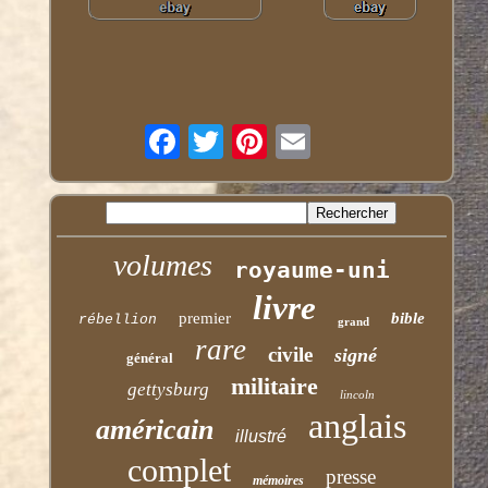
volumes
royaume-uni
livre
premier
bible
rébellion
grand
rare
civile
signé
général
militaire
gettysburg
lincoln
anglais
américain
illustré
complet
presse
mémoires