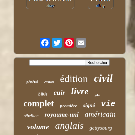
civil
édition
général
easton
livre
cuir
bible
john
complet
vie
signé
première
américain
royaume-uni
rébellion
anglais
volume
gettysburg