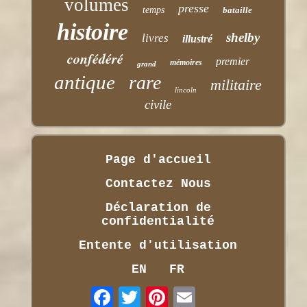
volumes
presse
temps
bataille
histoire
shelby
livres
illustré
confédéré
premier
mémoires
grand
antique
rare
militaire
lincoln
civile
Page d'accueil
Contactez Nous
Déclaration de
confidentialité
Entente d'utilisation
EN
FR