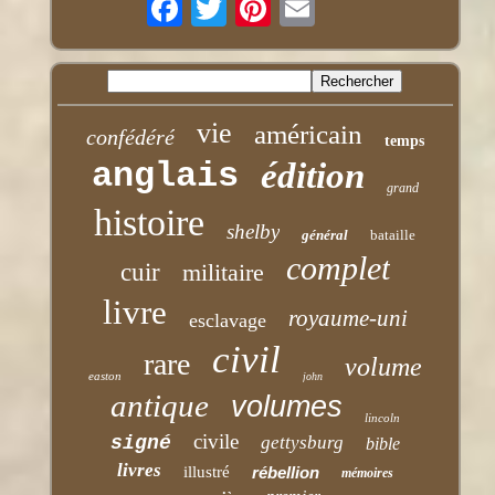
vie
américain
confédéré
temps
anglais
édition
grand
histoire
shelby
général
bataille
complet
cuir
militaire
livre
royaume-uni
esclavage
civil
rare
volume
easton
john
antique
volumes
lincoln
civile
signé
gettysburg
bible
livres
illustré
rébellion
mémoires