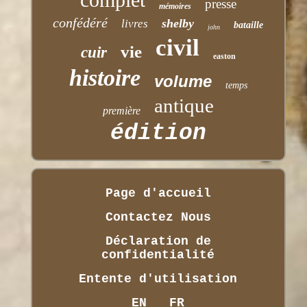
presse
mémoires
confédéré
shelby
livres
bataille
john
civil
vie
cuir
easton
histoire
volume
temps
antique
première
édition
Page d'accueil
Contactez Nous
Déclaration de
confidentialité
Entente d'utilisation
EN
FR