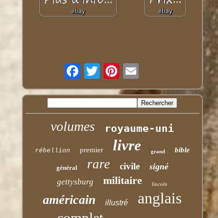
volumes
royaume-uni
livre
premier
bible
rébellion
grand
rare
civile
signé
général
militaire
gettysburg
lincoln
anglais
américain
illustré
complet