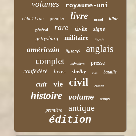
volumes
royaume-uni
livre
premier
bible
rébellion
grand
rare
civile
signé
général
militaire
gettysburg
lincoln
anglais
américain
illustré
complet
presse
mémoires
confédéré
shelby
livres
bataille
john
civil
vie
cuir
easton
histoire
volume
temps
antique
première
édition