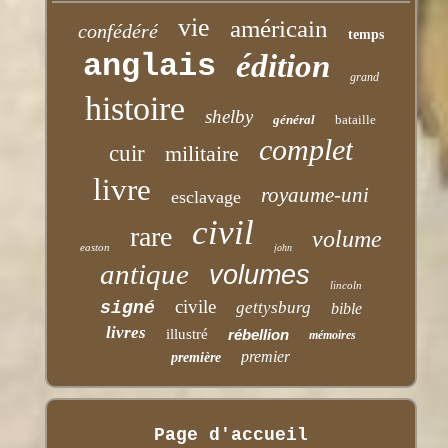
vie
américain
confédéré
temps
anglais
édition
grand
histoire
shelby
général
bataille
complet
cuir
militaire
livre
royaume-uni
esclavage
civil
rare
volume
easton
john
antique
volumes
lincoln
civile
signé
gettysburg
bible
livres
illustré
rébellion
mémoires
premier
première
Page d'accueil