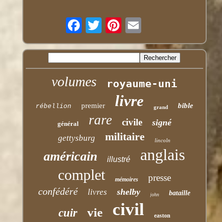
volumes
royaume-uni
livre
premier
bible
rébellion
grand
rare
civile
signé
général
militaire
gettysburg
lincoln
anglais
américain
illustré
complet
presse
mémoires
confédéré
shelby
livres
bataille
john
civil
vie
cuir
easton