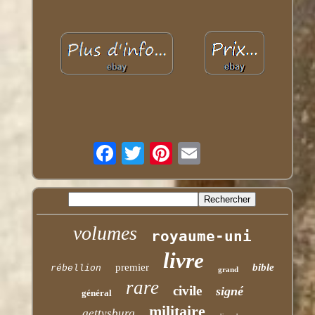
volumes
royaume-uni
livre
premier
bible
rébellion
grand
rare
civile
signé
général
militaire
gettysburg