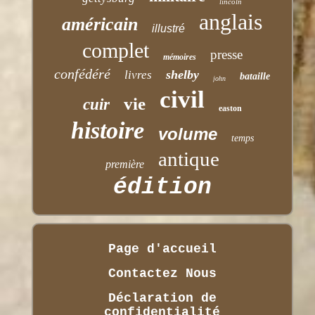
lincoln
anglais
américain
illustré
complet
presse
mémoires
confédéré
shelby
livres
bataille
john
civil
vie
cuir
easton
histoire
volume
temps
antique
première
édition
Page d'accueil
Contactez Nous
Déclaration de
confidentialité