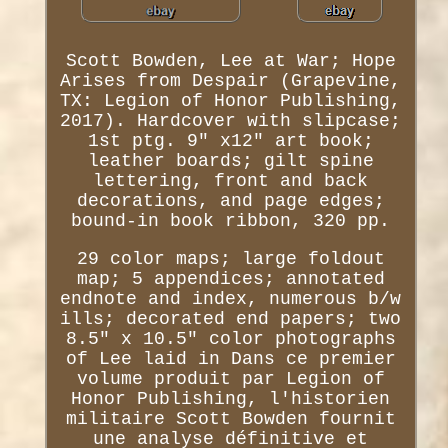
Scott Bowden, Lee at War; Hope
Arises from Despair (Grapevine,
TX: Legion of Honor Publishing,
2017). Hardcover with slipcase;
1st ptg. 9" x12" art book;
leather boards; gilt spine
lettering, front and back
decorations, and page edges;
bound-in book ribbon, 320 pp.
29 color maps; large foldout
map; 5 appendices; annotated
endnote and index, numerous b/w
ills; decorated end papers; two
8.5" x 10.5" color photographs
of Lee laid in Dans ce premier
volume produit par Legion of
Honor Publishing, l'historien
militaire Scott Bowden fournit
une analyse définitive et