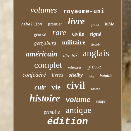
volumes
royaume-uni
livre
premier
bible
rébellion
grand
rare
civile
signé
général
militaire
gettysburg
lincoln
anglais
américain
illustré
complet
presse
mémoires
confédéré
shelby
livres
bataille
john
civil
vie
cuir
easton
histoire
volume
temps
antique
première
édition