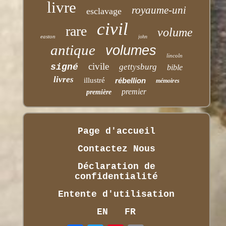
livre
royaume-uni
esclavage
civil
rare
volume
easton
john
antique
volumes
lincoln
civile
signé
gettysburg
bible
livres
illustré
rébellion
mémoires
premier
première
Page d'accueil
Contactez Nous
Déclaration de
confidentialité
Entente d'utilisation
EN
FR