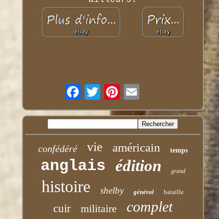
vie
américain
confédéré
temps
anglais
édition
grand
histoire
shelby
général
bataille
complet
cuir
militaire